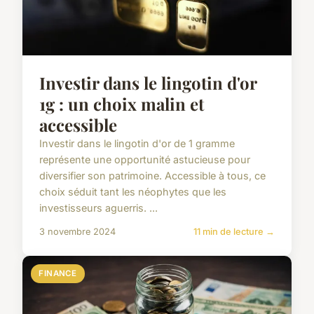
Investir dans le lingotin d'or
1g : un choix malin et
accessible
Investir dans le lingotin d'or de 1 gramme
représente une opportunité astucieuse pour
diversifier son patrimoine. Accessible à tous, ce
choix séduit tant les néophytes que les
investisseurs aguerris. ...
3 novembre 2024
11 min de lecture →
FINANCE