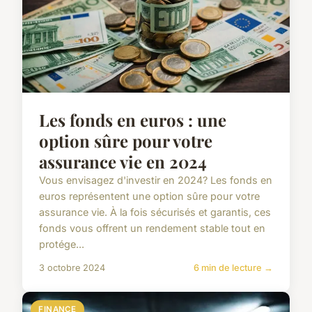
Les fonds en euros : une
option sûre pour votre
assurance vie en 2024
Vous envisagez d'investir en 2024? Les fonds en
euros représentent une option sûre pour votre
assurance vie. À la fois sécurisés et garantis, ces
fonds vous offrent un rendement stable tout en
protége...
3 octobre 2024
6 min de lecture →
FINANCE