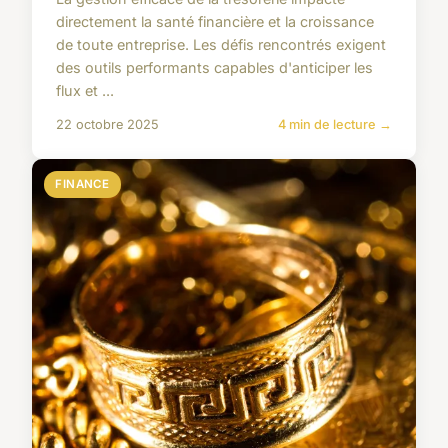
directement la santé financière et la croissance
de toute entreprise. Les défis rencontrés exigent
des outils performants capables d'anticiper les
flux et ...
22 octobre 2025
4 min de lecture →
FINANCE