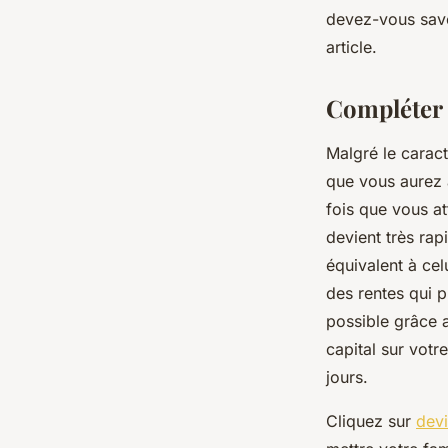
devez-vous savoi
lothaire
•
13 décembre 2022
•
2 min de lecture
article.
Compléter 
Malgré le caract
que vous aurez 
fois que vous att
devient très rap
équivalent à cel
des rentes qui p
possible grâce a
capital sur vot
jours.
Cliquez sur
devi