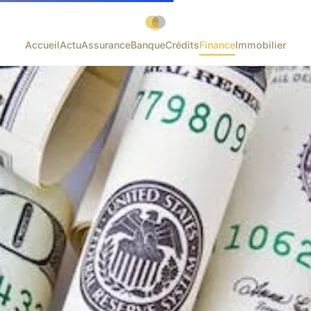
Accueil
Actu
Assurance
Banque
Crédits
Finance
Immobilier