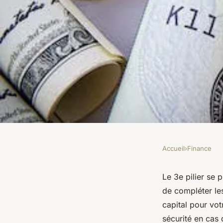
Accueil
›
Finance
FINANCE
Quels sont les bienf
Le 3e pilier se
de compléter les
?
capital pour vot
sécurité en cas 