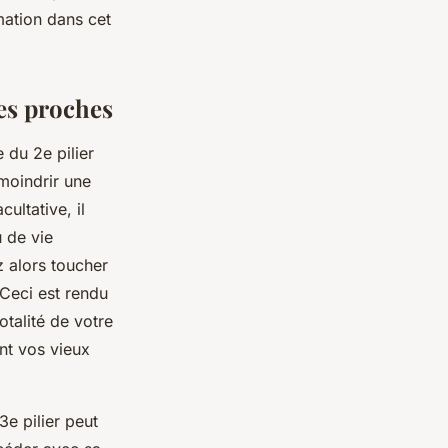
mation dans cet
ses proches
 du 2e pilier
moindrir une
cultative, il
 de vie
z alors toucher
 Ceci est rendu
talité de votre
nt vos vieux
e pilier peut