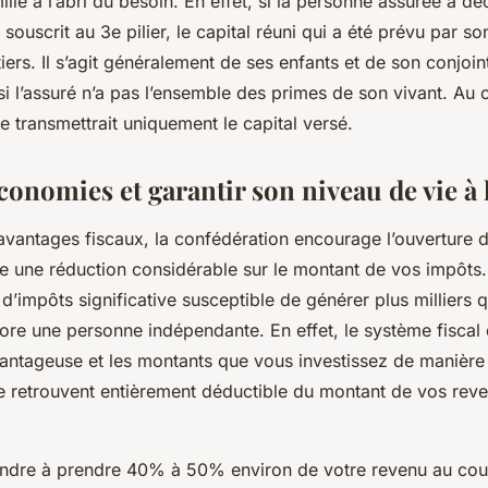
ille à l’abri du besoin. En effet, si la personne assurée à d
 a souscrit au 3e pilier, le capital réuni qui a été prévu par s
tiers. Il s’agit généralement de ses enfants et de son conjoin
 l’assuré n’a pas l’ensemble des primes de son vivant. Au c
re transmettrait uniquement le capital versé.
conomies et garantir son niveau de vie à l
 avantages fiscaux, la confédération encourage l’ouverture d
e une réduction considérable sur le montant de vos impôts. 
d’impôts significative susceptible de générer plus milliers
re une personne indépendante. En effet, le système fiscal d
vantageuse et les montants que vous investissez de manière 
 se retrouvent entièrement déductible du montant de vos rev
ndre à prendre 40% à 50% environ de votre revenu au cou