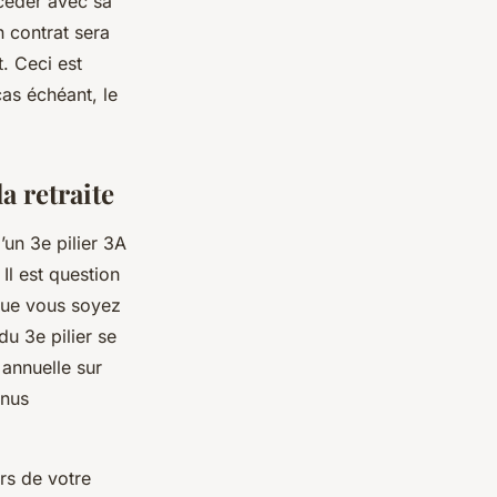
écéder avec sa
on contrat sera
t. Ceci est
as échéant, le
a retraite
’un 3e pilier 3A
Il est question
 que vous soyez
u 3e pilier se
annuelle sur
enus
rs de votre