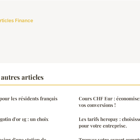
rticles Finance
autres articles
pour les résidents français
Cours CHF Eur : économisez
vos conversions !
gotin d'or 1g : un choix
Les tarifs heropay : choisis
e
pour votre entreprise.
sing d'une station de
Trouvez votre expert compta