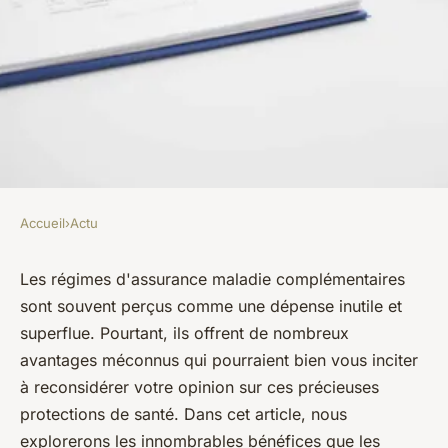
Accueil
›
Actu
ACTU
Les avantages méconnus des
Les régimes d'assurance maladie complémentaires
sont souvent perçus comme une dépense inutile et
régimes d'assurance maladie
superflue. Pourtant, ils offrent de nombreux
complémentaires
avantages méconnus qui pourraient bien vous inciter
à reconsidérer votre opinion sur ces précieuses
lothaire
•
15 septembre 2023
•
3 min de lecture
protections de santé. Dans cet article, nous
explorerons les innombrables bénéfices que les