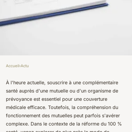
Accueil
›
Actu
ACTU
Un guide complet pour
À l'heure actuelle, souscrire à une complémentaire
santé auprès d'une mutuelle ou d'un organisme de
comprendre les mutuelles
prévoyance est essentiel pour une couverture
santé
médicale efficace. Toutefois, la compréhension du
fonctionnement des mutuelles peut parfois s'avérer
lothaire
•
14 septembre 2023
•
2 min de lecture
complexe. Dans le contexte de la réforme du 100 %