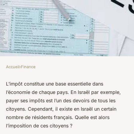
Accueil
›
Finance
FINANCE
Quelle imposition pour les
L’impôt constitue une base essentielle dans
l’économie de chaque pays. En Israël par exemple,
résidents français en Israël ?
payer ses impôts est l’un des devoirs de tous les
citoyens. Cependant, il existe en Israël un certain
lothaire
•
16 janvier 2023
•
2 min de lecture
nombre de résidents français. Quelle est alors
l’imposition de ces citoyens ?