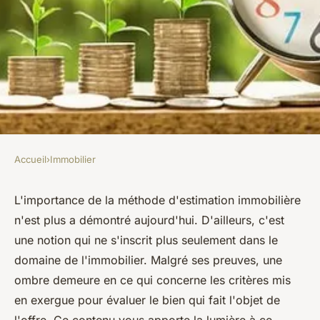
Accueil
›
Immobilier
IMMOBILIER
Quels sont les critères pris en
L'importance de la méthode d'estimation immobilière
n'est plus a démontré aujourd'hui. D'ailleurs, c'est
compte pour procéder à
une notion qui ne s'inscrit plus seulement dans le
l'estimation d'un bien ?
domaine de l'immobilier. Malgré ses preuves, une
ombre demeure en ce qui concerne les critères mis
lothaire
•
23 décembre 2022
•
2 min de lecture
en exergue pour évaluer le bien qui fait l'objet de