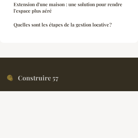
Extension d'une maison : une solution pour rendre
l'espace plus aéré
Quelles sont les étapes de la gestion locative ?
Construire 57
Votre magazine finance et immobilier en Moselle
Accueil
Mentions légales
Contact
© 2026 Construire 57. Tous droits réservés.