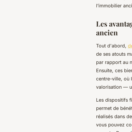
l’immobilier anc
lothaire
•
13 octobre 2025
•
5 min de lecture
Les avanta
ancien
Tout d'abord,
d
de ses atouts ma
par rapport au ne
Ensuite, ces bi
centre-ville, où
valorisation — u
Les dispositifs 
permet de bénéf
réalisés dans de
vous pouvez cons