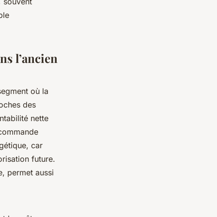
x, souvent
ble
ns l’ancien
 segment où la
roches des
tabilité nette
recommande
gétique, car
orisation future.
e, permet aussi