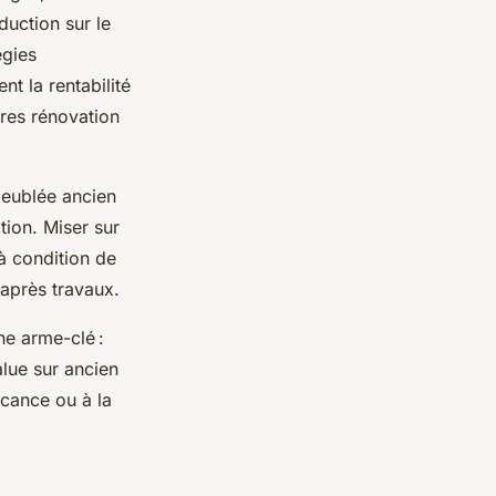
duction sur le
égies
nt la rentabilité
ères rénovation
 meublée ancien
tion. Miser sur
 à condition de
 après travaux.
ne arme-clé :
alue sur ancien
acance ou à la