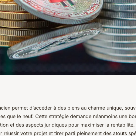
n : 5 raisons pour
’ancien permet d’accéder à des biens au charme unique, souv
les que le neuf. Cette stratégie demande néanmoins une bo
ion et des aspects juridiques pour maximiser la rentabilité.
r réussir votre projet et tirer parti pleinement des atouts sp