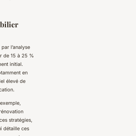
bilier
ar l’analyse
ur de 15 à 25 %
nt initial.
notamment en
iel élevé de
cation.
r exemple,
rénovation
ces stratégies,
 détaille ces