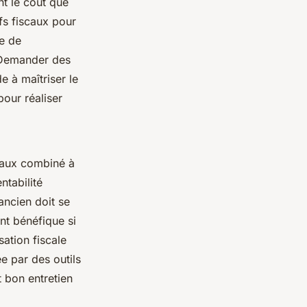
nt le coût que
ifs fiscaux pour
ie de
. Demander des
de à maîtriser le
pour réaliser
vaux combiné à
ntabilité
ancien doit se
nt bénéfique si
sation fiscale
ée par des outils
t bon entretien