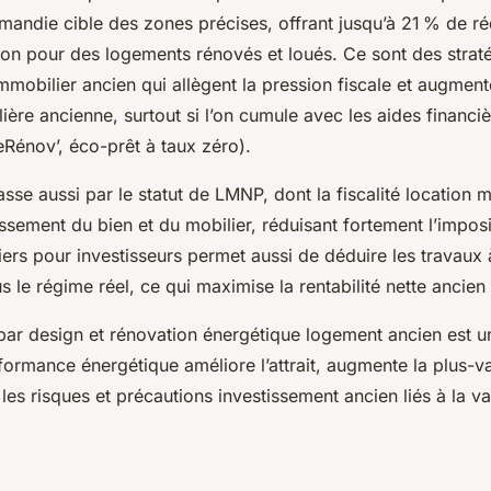
mandie cible des zones précises, offrant jusqu’à 21 % de ré
tion pour des logements rénovés et loués. Ce sont des strat
immobilier ancien qui allègent la pression fiscale et augmente
ière ancienne, surtout si l’on cumule avec les aides financi
Rénov’, éco-prêt à taux zéro).
asse aussi par le statut de LMNP, dont la fiscalité location
issement du bien et du mobilier, réduisant fortement l’imposi
ciers pour investisseurs permet aussi de déduire les travaux
s le régime réel, ce qui maximise la rentabilité nette ancien
 par design et rénovation énergétique logement ancien est u
formance énergétique améliore l’attrait, augmente la plus-v
 les risques et précautions investissement ancien liés à la v