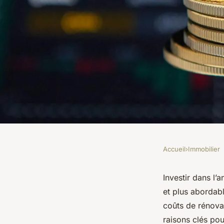
Accueil
›
Immobilier
IMMOBILIER
Investir dans l'ancie
Investir dans l
et plus abordab
réussir votre projet
coûts de rénovat
raisons clés pou