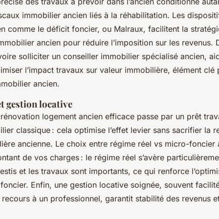
 précise des travaux à prévoir dans l’ancien conditionne auta
scaux immobilier ancien liés à la réhabilitation. Les disposit
n comme le déficit foncier, ou Malraux, facilitent la stratég
immobilier ancien pour réduire l’imposition sur les revenus
voire solliciter un conseiller immobilier spécialisé ancien, ai
miser l’impact travaux sur valeur immobilière, élément clé 
mobilier ancien.
 gestion locative
rénovation logement ancien efficace passe par un prêt tra
ier classique : cela optimise l’effet levier sans sacrifier la re
ière ancienne. Le choix entre régime réel vs micro-foncier 
ontant de vos charges : le régime réel s’avère particulièreme
estis et les travaux sont importants, ce qui renforce l’optimi
 foncier. Enfin, une gestion locative soignée, souvent facilit
 recours à un professionnel, garantit stabilité des revenus e