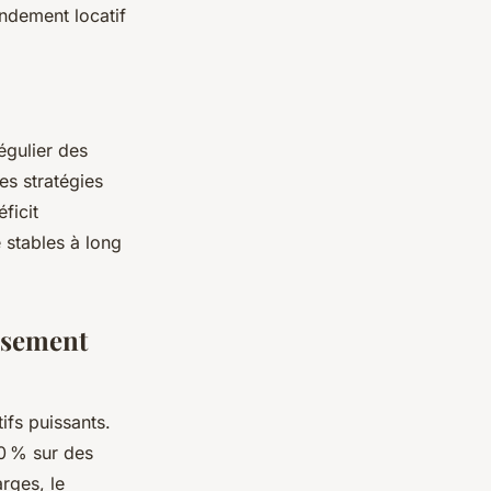
endement locatif
,
égulier des
es stratégies
ficit
 stables à long
issement
ifs puissants.
30 % sur des
rges, le