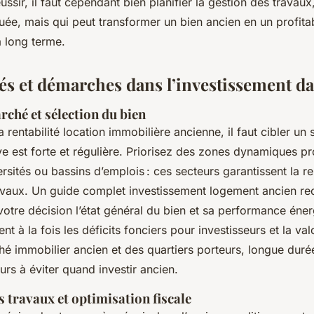
ussir, il faut cependant bien planifier la gestion des travau
uée, mais qui peut transformer un bien ancien en un profita
à long terme.
lés et démarches dans l’investissement da
ché et sélection du bien
a rentabilité location immobilière ancienne, il faut cibler un
e est forte et régulière. Priorisez des zones dynamiques p
ersités ou bassins d’emplois : ces secteurs garantissent la ren
avaux. Un guide complet investissement logement ancien 
votre décision l’état général du bien et sa performance éner
nt à la fois les déficits fonciers pour investisseurs et la val
hé immobilier ancien et des quartiers porteurs, longue duré
eurs à éviter quand investir ancien.
 travaux et optimisation fiscale