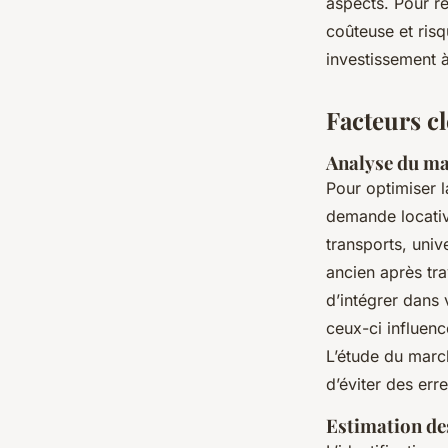
aspects. Pour ré
coûteuse et risq
investissement 
Facteurs c
Analyse du mar
Pour optimiser l
demande locativ
transports, univ
ancien après tr
d’intégrer dans 
ceux-ci influence
L’étude du marc
d’éviter des err
Estimation des