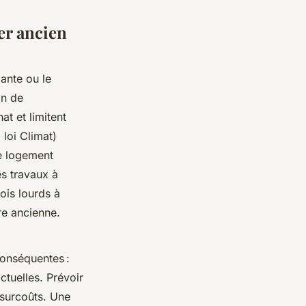
ier ancien
ante ou le
on de
at et limitent
 loi Climat)
e logement
es travaux à
ois lourds à
ère ancienne.
conséquentes :
tuelles. Prévoir
 surcoûts. Une