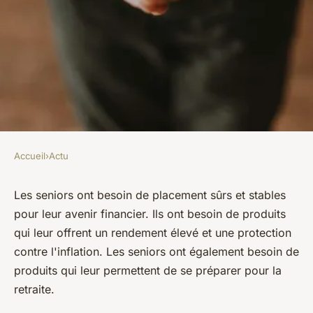
Accueil
›
Actu
ACTU
Quels placements pour les
Les seniors ont besoin de placement sûrs et stables
pour leur avenir financier. Ils ont besoin de produits
seniors ?
qui leur offrent un rendement élevé et une protection
contre l'inflation. Les seniors ont également besoin de
lothaire
•
22 octobre 2022
•
7 min de lecture
produits qui leur permettent de se préparer pour la
retraite.