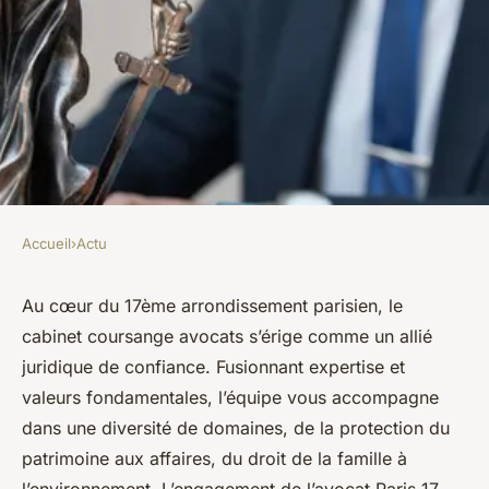
Accueil
›
Actu
ACTU
Coursange avocats : votre
Au cœur du 17ème arrondissement parisien, le
cabinet coursange avocats s’érige comme un allié
avocat à Paris 17 eme
juridique de confiance. Fusionnant expertise et
valeurs fondamentales, l’équipe vous accompagne
lothaire
•
21 novembre 2023
•
3 min de lecture
dans une diversité de domaines, de la protection du
patrimoine aux affaires, du droit de la famille à