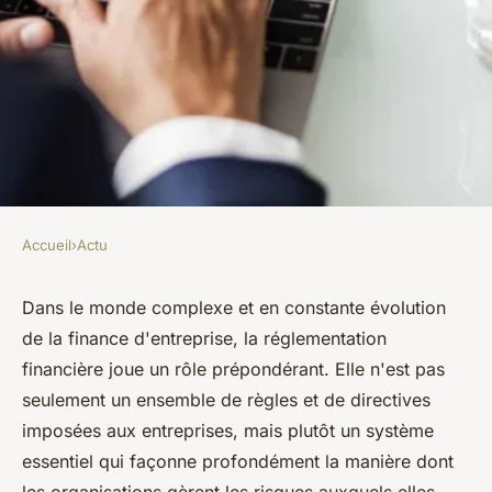
Accueil
›
Actu
ACTU
Quelle est l'incidence de la
Dans le monde complexe et en constante évolution
de la finance d'entreprise, la réglementation
réglementation financière sur
financière joue un rôle prépondérant. Elle n'est pas
la gestion des risques
seulement un ensemble de règles et de directives
d'entreprise ?
imposées aux entreprises, mais plutôt un système
essentiel qui façonne profondément la manière dont
lothaire
•
1 octobre 2023
•
2 min de lecture