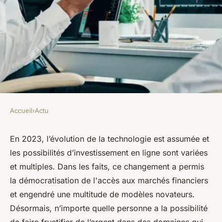
Accueil
›
Actu
ACTU
Quelles sont les nouvelles
En 2023, l’évolution de la technologie est assumée et
les possibilités d’investissement en ligne sont variées
techniques d'investissement
et multiples. Dans les faits, ce changement a permis
en ligne ?
la démocratisation de l'accès aux marchés financiers
et engendré une multitude de modèles novateurs.
lothaire
•
8 août 2023
•
5 min de lecture
Désormais, n’importe quelle personne a la possibilité