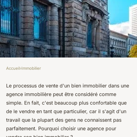
Accueil
›
Immobilier
IMMOBILIER
Pourquoi vendre son bien
Le processus de vente d'un bien immobilier dans une
agence immobilière peut être considéré comme
immobilier par l'intermédiaire
simple. En fait, c'est beaucoup plus confortable que
d'une agence ?
de le vendre en tant que particulier, car il s'agit d'un
travail que la plupart des gens ne connaissent pas
lothaire
•
12 décembre 2022
•
2 min de lecture
parfaitement. Pourquoi choisir une agence pour