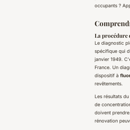
occupants ? App
lothaire
•
26 mars 2024
•
3 min de lecture
Comprendre
La procédure 
Le diagnostic p
spécifique qui d
janvier 1949. C'
France. Un diagn
dispositif à
flu
revêtements.
Les résultats du
de concentratio
doivent prendre
rénovation peuve