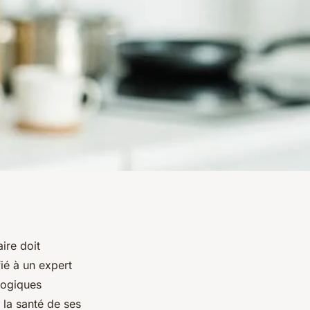
ire doit
ié à un expert
ologiques
 la santé de ses