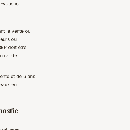
-vous ici
nt la vente ou
teurs ou
REP doit être
ntrat de
vente et de 6 ans
veaux en
nostic