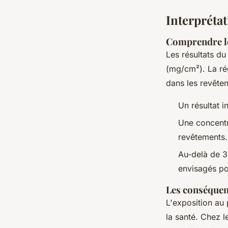
Interprétat
Comprendre le
Les résultats d
(mg/cm²). La rég
dans les revête
Un résultat 
Une concentr
revêtements.
Au-delà de 3
envisagés pou
Les conséquenc
L'exposition au 
la santé. Chez l