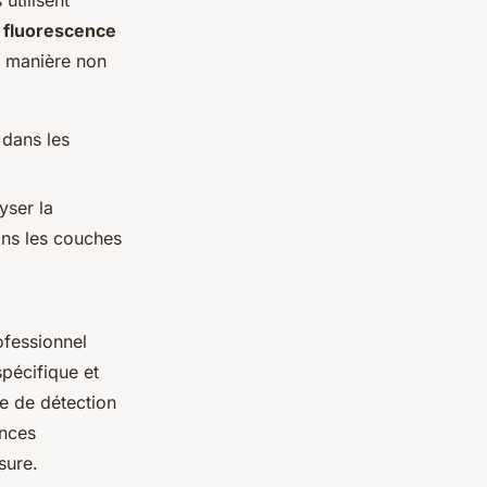
utilisent
à
fluorescence
e manière non
 dans les
yser la
ns les couches
ofessionnel
spécifique et
re de détection
ences
sure.