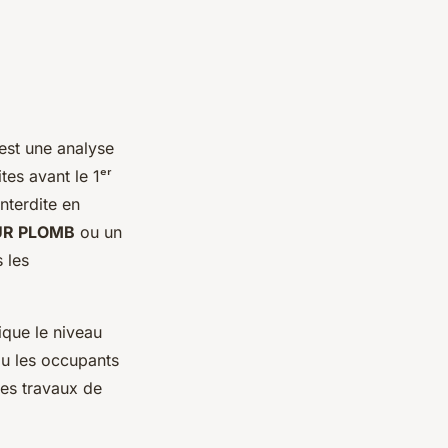
est une analyse
tes avant le 1ᵉʳ
interdite en
UR PLOMB
ou un
 les
ique le niveau
ou les occupants
des travaux de