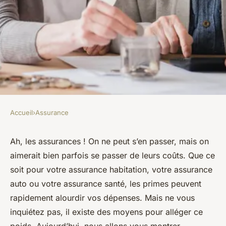
Accueil
›
Assurance
ASSURANCE
Comment économiser sur vos
Ah, les
assurances
! On ne peut s’en passer, mais on
aimerait bien parfois se passer de leurs coûts. Que ce
primes d'assurance avec des
soit pour votre
assurance habitation
, votre
assurance
offres personnalisées
auto
ou votre
assurance santé
, les primes peuvent
rapidement alourdir vos dépenses. Mais ne vous
lothaire
•
6 novembre 2023
•
5 min de lecture
inquiétez pas, il existe des moyens pour alléger ce