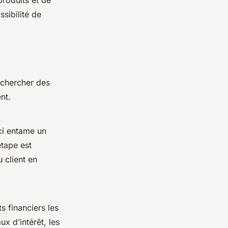
produits et de
ssibilité de
rechercher des
nt.
-ci entame un
étape est
 client en
s financiers les
x d’intérêt, les