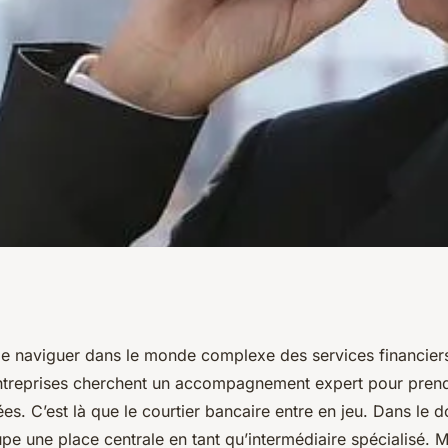
tier bancaire et
t de naviguer dans le monde complexe des services financie
 entreprises cherchent un accompagnement expert pour pren
ans le secteur
ées. C’est là que le courtier bancaire entre en jeu. Dans le 
cupe une place centrale en tant qu’intermédiaire spécialisé. 