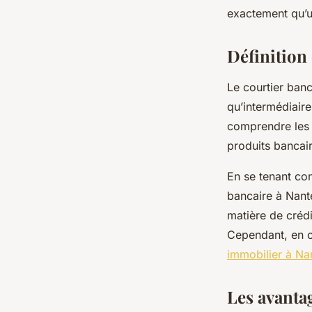
financier ?
exactement qu’u
Définition 
lothaire
•
24 juillet 2023
•
3 min de lecture
Le courtier banc
qu’intermédiaire 
comprendre les b
produits bancair
En se tenant co
bancaire à Nantes
matière de crédi
Cependant, en ce
immobilier à Na
Les avantag