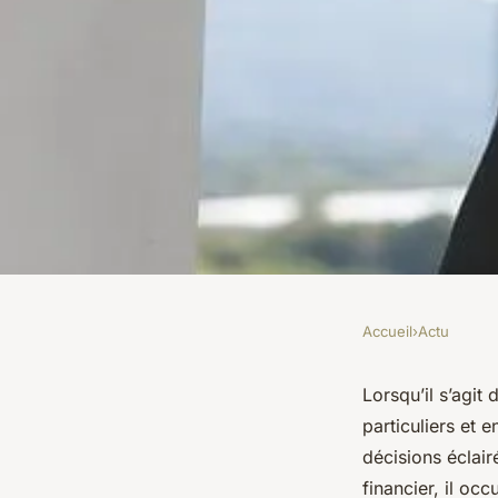
Accueil
›
Actu
ACTU
Qu'est-ce qu'un cour
Lorsqu’il s’agi
particuliers et
quel rôle joue-t-il d
décisions éclair
financier, il oc