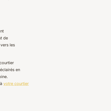
ant
st de
 vers les
courtier
 éclairés en
oine.
 à
votre courtier