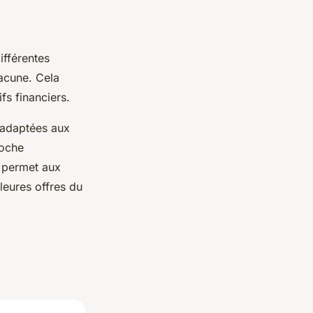
ifférentes
hacune. Cela
fs financiers.
s adaptées aux
roche
s permet aux
leures offres du