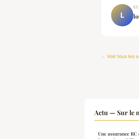
EC
L
lo
← Voir tous les a
Actu — Sur le 
Une assurance RC e