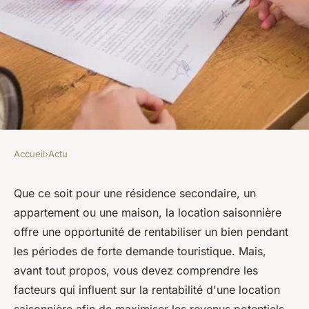
Accueil
›
Actu
ACTU
Quelle rentabilité en location
Que ce soit pour une résidence secondaire, un
appartement ou une maison, la location saisonnière
saisonnière ?
offre une opportunité de rentabiliser un bien pendant
les périodes de forte demande touristique. Mais,
lothaire
•
15 juillet 2023
•
2 min de lecture
avant tout propos, vous devez comprendre les
facteurs qui influent sur la rentabilité d'une location