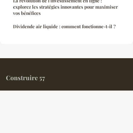
La révolution de l'investissement en ligne :
explorez les stratégies innovantes pour maximiser
vos bénéfices
Dividende air liquide : comment fonctionne-t-il ?
Construire 57
Votre magazine finance et immobilier en Moselle
Accueil
Mentions légales
Contact
© 2026 Construire 57. Tous droits réservés.